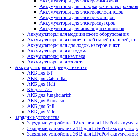
Аккумуляторы для электросамокатов
Аккумуляторы для гольфкаров и электрокаро
Аккумуляторы для электровелосипедов
Аккумуляторы для электромопедов
Аккумуляторы для электроскутеров
Аккумуляторы для инвалидных колясок
Аккумуляторы для медицинского оборудования
Аккумуляторы для солнечных батарей (панелей, ста
Аккумуляторы для для лодок, катеров и яхт
Аккумуляторы для автодома
Аккумуляторы для кемпера
Аккумуляторы для эхолота
Аккумуляторы по бренду техники
АКБ для BT
АКБ для Caterpillar
АКБ для Heli
КБ для JAC
АКБ для Jungheinrich
АКБ для Komatsu
АКБ для Still
АКБ для Yale
Зарядные устройства
Зарядные устройства 12 вольт для LiFePo4 аккумул
Зарядные устройства 24 В для LiFePo4 аккумулятор
Зарядные устройства 36 В для LiFePo4 аккумулятор