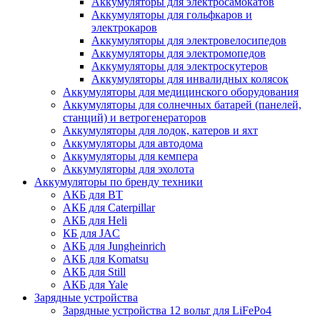
Аккумуляторы для электросамокатов
Аккумуляторы для гольфкаров и
электрокаров
Аккумуляторы для электровелосипедов
Аккумуляторы для электромопедов
Аккумуляторы для электроскутеров
Аккумуляторы для инвалидных колясок
Аккумуляторы для медицинского оборудования
Аккумуляторы для солнечных батарей (панелей,
станций) и ветрогенераторов
Аккумуляторы для лодок, катеров и яхт
Аккумуляторы для автодома
Аккумуляторы для кемпера
Аккумуляторы для эхолота
Аккумуляторы по бренду техники
АКБ для BT
АКБ для Caterpillar
АКБ для Heli
КБ для JAC
АКБ для Jungheinrich
АКБ для Komatsu
АКБ для Still
АКБ для Yale
Зарядные устройства
Зарядные устройства 12 вольт для LiFePo4