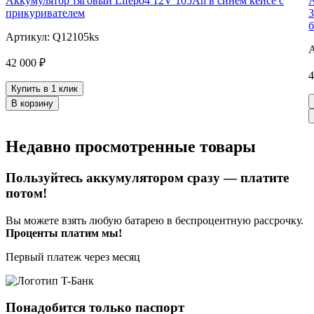
Аккумулятор тяговый Lifepo4 12V 105Ah в синем кейсе c
А
прикуривателем
3
б
Артикул: Q12105ks
42 000 ₽
4
Купить в 1 клик
В корзину
Недавно просмотренные товары
Пользуйтесь аккумулятором сразу
— платите
потом!
Вы можете взять любую батарею в беспроцентную рассрочку.
Проценты платим мы!
Первый платеж через месяц
Понадобится только паспорт