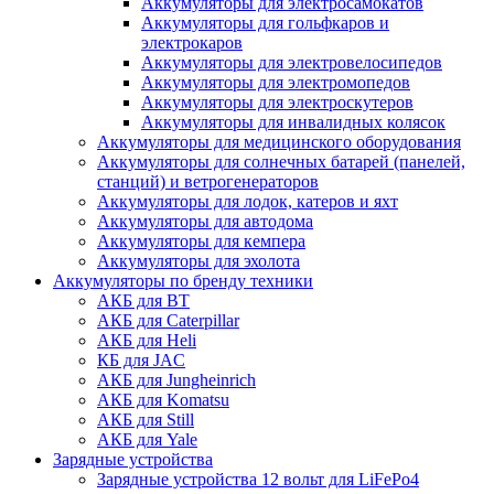
Аккумуляторы для электросамокатов
Аккумуляторы для гольфкаров и
электрокаров
Аккумуляторы для электровелосипедов
Аккумуляторы для электромопедов
Аккумуляторы для электроскутеров
Аккумуляторы для инвалидных колясок
Аккумуляторы для медицинского оборудования
Аккумуляторы для солнечных батарей (панелей,
станций) и ветрогенераторов
Аккумуляторы для лодок, катеров и яхт
Аккумуляторы для автодома
Аккумуляторы для кемпера
Аккумуляторы для эхолота
Аккумуляторы по бренду техники
АКБ для BT
АКБ для Caterpillar
АКБ для Heli
КБ для JAC
АКБ для Jungheinrich
АКБ для Komatsu
АКБ для Still
АКБ для Yale
Зарядные устройства
Зарядные устройства 12 вольт для LiFePo4