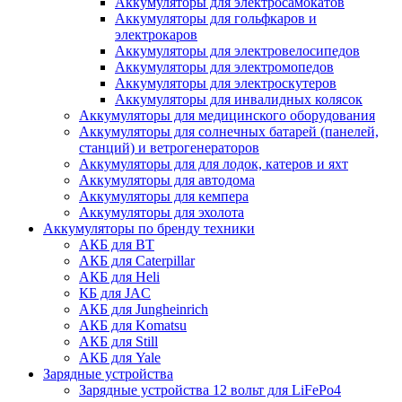
Аккумуляторы для электросамокатов
Аккумуляторы для гольфкаров и
электрокаров
Аккумуляторы для электровелосипедов
Аккумуляторы для электромопедов
Аккумуляторы для электроскутеров
Аккумуляторы для инвалидных колясок
Аккумуляторы для медицинского оборудования
Аккумуляторы для солнечных батарей (панелей,
станций) и ветрогенераторов
Аккумуляторы для для лодок, катеров и яхт
Аккумуляторы для автодома
Аккумуляторы для кемпера
Аккумуляторы для эхолота
Аккумуляторы по бренду техники
АКБ для BT
АКБ для Caterpillar
АКБ для Heli
КБ для JAC
АКБ для Jungheinrich
АКБ для Komatsu
АКБ для Still
АКБ для Yale
Зарядные устройства
Зарядные устройства 12 вольт для LiFePo4