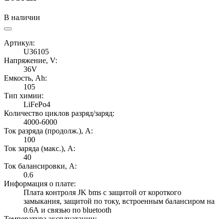
В наличии
Артикул:
U36105
Напряжение, V:
36V
Емкость, Ah:
105
Тип химии:
LiFePo4
Количество циклов разряд/заряд:
4000-6000
Ток разряда (продолж.), А:
100
Ток заряда (макс.), А:
40
Ток балансировки, А:
0.6
Информация о плате:
Плата контроля JK bms с защитой от короткого
замыкания, защитой по току, встроенным балансиром на
0.6А и связью по bluetooth
Температура эксплуатации: